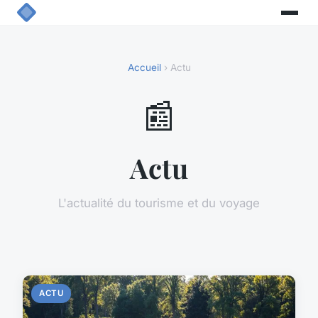
Accueil
› Actu
📰
Actu
L'actualité du tourisme et du voyage
ACTU