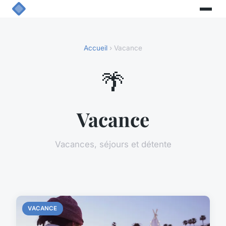
Accueil
› Vacance
🌴
Vacance
Vacances, séjours et détente
VACANCE